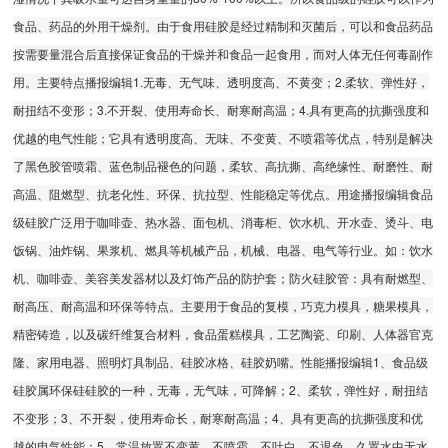
食品、药品的外用干燥剂。由于食用硅胶是经过精制和灭菌后，可以和食品药品
按需要量混合后直接保证食品的干燥并和食品一起食用，而对人体无任何毒副作
用。主要特点播报编辑1.无毒、无气味、透明度高、不黄变；2.柔软、弹性好，
耐扭结不变形；3.不开裂、使用寿命长、耐寒耐高温；4.具有更高的抗撕强度和
优越的电气性能；它具有透明度高、无味、不变黄、不喷霜等优点，特别是解决
了黑色胶管喷霜、蓝色制品褪色的问题，柔软、高抗撕、高绝缘性、耐磨性、耐
高温、阻燃型、抗老化性、环保、抗拉型、性能稳定等优点。用途播报编辑食品
级硅胶广泛用于咖啡壶、热水器、面包机、消毒柜、饮水机、开水壶、烫斗、电
饭锅、油炸锅、果浆机、燃具等机械产品，机械、电器、电气等行业。如：饮水
机、咖啡壶、美容美发器材以及灯饰产品的防护套；防火硅胶管：具有耐燃型、
耐高压、耐高温和环保等特点。主要用于食品的复模，巧克力模具，糖果模具，
精密铸造，以及碳纤维复合材料，食品蛋糕模具，工艺陶瓷、印刷、人体器官克
隆、家用电器、照明灯具制品、硅胶冰格、硅胶奶嘴。性能播报编辑1、食品级
硅胶属环保硅硅胶的一种，无毒，无气味，可降解；2、柔软，弹性好，耐扭结
不变形；3、不开裂，使用寿命长，耐寒耐高温；4、具有更高的抗撕强度和优
越的电气性能；5、常温放置不变黄，不喷霜，不吐白，不退色，久置水中无水