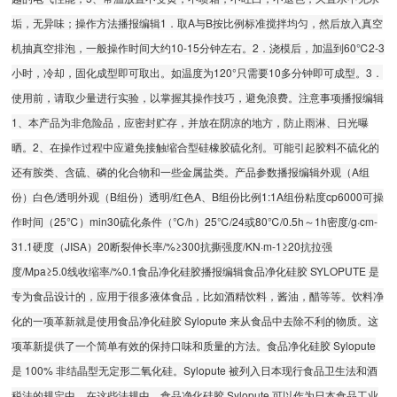
垢，无异味；操作方法播报编辑1．取A与B按比例标准搅拌均匀，然后放入真空
机抽真空排泡，一般操作时间大约10-15分钟左右。2．浇模后，加温到60℃2-3
小时，冷却，固化成型即可取出。如温度为120°只需要10多分钟即可成型。3．
使用前，请取少量进行实验，以掌握其操作技巧，避免浪费。注意事项播报编辑
1、本产品为非危险品，应密封贮存，并放在阴凉的地方，防止雨淋、日光曝
晒。2、在操作过程中应避免接触缩合型硅橡胶硫化剂。可能引起胶料不硫化的
还有胺类、含硫、磷的化合物和一些金属盐类。产品参数播报编辑外观（A组
份）白色/透明外观（B组份）透明/红色A、B组份比例1:1A组份粘度cp6000可操
作时间（25℃）min30硫化条件（℃/h）25℃/24或80℃/0.5h～1h密度/g·cm-
31.1硬度（JISA）20断裂伸长率/%≥300抗撕强度/KN·m-1≥20抗拉强
度/Mpa≥5.0线收缩率/%0.1食品净化硅胶播报编辑食品净化硅胶 SYLOPUTE 是
专为食品设计的，应用于很多液体食品，比如酒精饮料，酱油，醋等等。饮料净
化的一项革新就是使用食品净化硅胶 Sylopute 来从食品中去除不利的物质。这
项革新提供了一个简单有效的保持口味和质量的方法。食品净化硅胶 Sylopute
是 100% 非结晶型无定形二氧化硅。Sylopute 被列入日本现行食品卫生法和酒
税法的规定中。在这些法规中，食品净化硅胶 Sylopute 可以作为日本食品工业