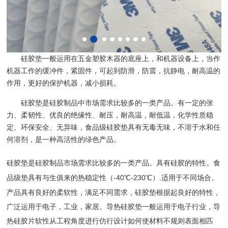
硅胶
垫
一般运用在
五金塑胶木器的底座
上，和机器设备上，当作
机器工作的缓冲件，紧固件，可起到防滑，防震，抗静电，耐高温的
作用，更好的保护机器，减小损耗。
硅胶垫
是硅胶制品
中市场需求比较多的一类产品。有一定的张
力、柔韧性、优良的绝缘性、耐压，耐高温，耐低温，化学性质稳
定、环保安全、无异味，食品级硅胶垫具有无毒无味，不溶于水和任
何溶剂，是一种高活性的绿色产品。
硅胶垫
市场需求比较多的一类产品。具有硅胶的特性。
是硅胶制品
食
垫具有与生俱来的热稳定性（
-40℃-230℃）.适用于不同场合。
品级
产品具有良好的柔软性，满足不同需求，硅胶垫根据起良好的特性，
广泛运用于电子，工业，家居。
导热硅胶垫
一般运用于电子行业，
导
热硅胶片
软性从工程角度进行仿行设计如何使材料不规则表面相匹